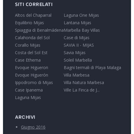
SITI CORRELATI
Altos del Chaparral
Laguna One Mijas
Equilibrio Mijas
Lantana Mijas
Spiaggia di Benalmádena
Marbella Bay Villas
Calahonda del Sol
Case di Mijas
Corallo Mijas
SAVIA II - MIJAS
Costa del Sol Est
Savia Mijas
Case Etherna
Soleil Marbella
Evoque Higueron
Bagni termali di Playa Malaga
Evoque Higuerón
Villa Marbesa
Ippodromo di Mijas
Villa Natura Marbesa
Case Ipanema
Ville La Finca de J...
Laguna Mijas
ARCHIVI
Giugno 2016