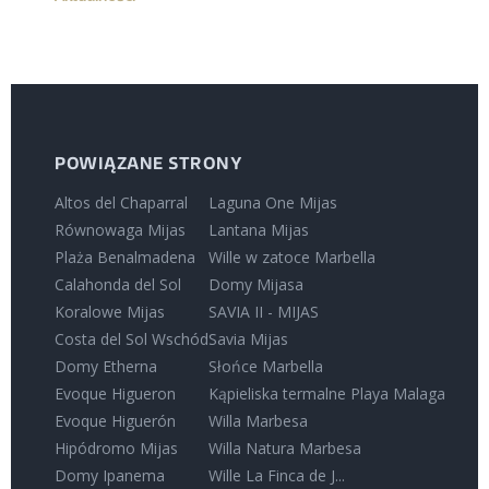
POWIĄZANE STRONY
Altos del Chaparral
Laguna One Mijas
Równowaga Mijas
Lantana Mijas
Plaża Benalmadena
Wille w zatoce Marbella
Calahonda del Sol
Domy Mijasa
Koralowe Mijas
SAVIA II - MIJAS
Costa del Sol Wschód
Savia Mijas
Domy Etherna
Słońce Marbella
Evoque Higueron
Kąpieliska termalne Playa Malaga
Evoque Higuerón
Willa Marbesa
Hipódromo Mijas
Willa Natura Marbesa
Domy Ipanema
Wille La Finca de J...